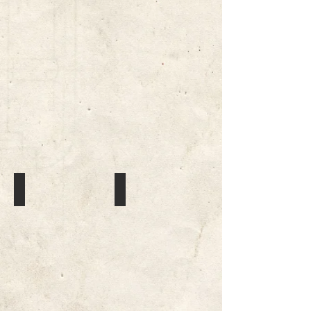
Jarle Olsen
Fjeldstad
Kontigent
Kontigent
2309,
2103,
Fenstad
Oslo