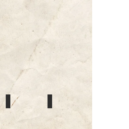
Simon Slethei Rustad
Simen Haugom Nordengen
Kontigent
Kontigent
2203,
2303,
Holmestrand
Toten