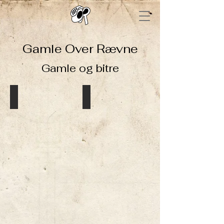
Gamle Over Rævne
Gamle og bitre
Jakob Bruun Ånonsen
Rasmus Hemma
Kontingent
Kontigent
2209,
2309,
Oslo
Brøttum